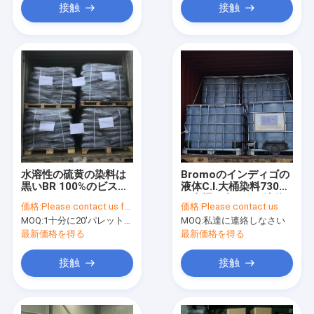
接触
接触
水溶性の硫黄の染料は
Bromoのインディゴの
黒いBR 100%のビスコ
液体C.I.大桶染料73065
ースCAS 1326-82-5を
の大桶の青5の4B液体
価格:
Please contact us for most competitive price
価格:
Please contact us
硫黄で処理する
36%
MOQ:
1十分に20'パレットの有無にかかわらず容器
MOQ:
私達に連絡しなさい
最新価格を得る
最新価格を得る
接触
接触