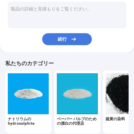
TiO2二酸化チタン
飼料の添加物
リンおよび隣酸塩
続行
ディスパースの染料
直接染料
私たちのカテゴリー
織物の補助者
蛍光顔料ののり
大桶染料
ナトリウムの
ペーパー パルプのため
硫黄の染料
hydrosulphite
の漂白の代理店