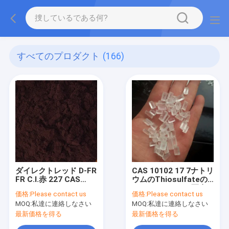
すべてのプロダクト
(166)
ダイレクトレッド D-FR
CAS 10102 17 7ナトリ
FR C.I.赤 227 CAS
ウムのThiosulfateの
12222-51-4
Pentahydrateの写真
価格:
Please contact us
価格:
Please contact us
C60H46N16O22S6.6Na
撮影の等級無し
MOQ:
私達に連絡しなさい
MOQ:
私達に連絡しなさい
最新価格を得る
最新価格を得る