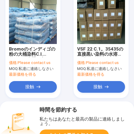
Bromoのインディゴの
VSF 22 C.1。35435の
粉の大桶染料C.I.
直接黒い染料の水溶性
73065の大桶の青い5イ
の粉CAS 6473-13-8
価格:
Please contact us
価格:
Please contact us
ンディゴ2B
MOQ:
私達に連絡しなさい
MOQ:
私達に連絡しなさい
最新価格を得る
最新価格を得る
接触
接触
時間を節約する
私たちはあなたと最高の製品に連絡しまし
ょう。