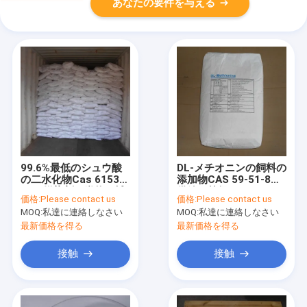
あなたの要件を与える
99.6%最低のシュウ酸
DL-メチオニンの飼料の
の二水化物Cas 6153-
添加物CAS 59-51-8の
56-6媒染剤の織物の補
供給の等級
価格:
Please contact us
価格:
Please contact us
助者のウール繊維の企
MOQ:
私達に連絡しなさい
MOQ:
私達に連絡しなさい
業の等級無し
最新価格を得る
最新価格を得る
接触
接触