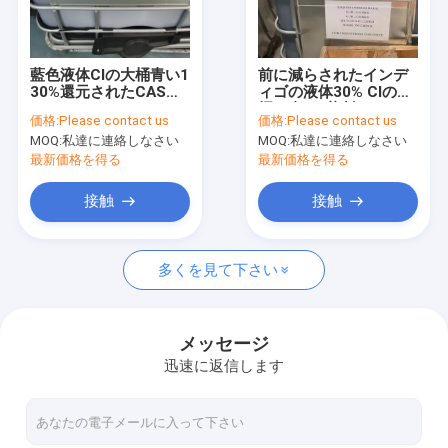
工場旅行
品質管理
藍色液体CIの大桶青い1
前に減らされたインデ
30%還元されたCAS
ィゴの液体30% CIの大
私達に連絡しなさい
482-89-3
桶の青1の染料CAS
価格:
Please contact us
価格:
Please contact us
482-89-3
MOQ:
私達に連絡しなさい
MOQ:
私達に連絡しなさい
ニュース
最新価格を得る
最新価格を得る
場合
接触
接触
多くを見て下さい
ナトリウムのhydrosulphite
ペーパー パルプのための漂白の代理店
メッセージ
迅速に返信します
硫黄の染料
共通の食品添加物