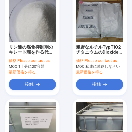
リン酸の腐食抑制剤の
粗野なルチルTypTiO2
キレート環を作る代理
チタニウムのDioxidee
人HEDP固体CAS
CAS 1317-80-2分98%
価格:
Please contact us
価格:
Please contact us
2809-21-4
MOQ:
1十分に20'容器
MOQ:
私達に連絡しなさい
最新価格を得る
最新価格を得る
接触
接触
家
プロダクト
私達について