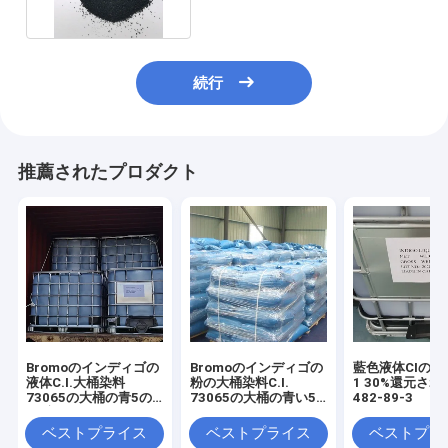
続行
推薦されたプロダクト
Bromoのインディゴの
Bromoのインディゴの
藍色液体CIの大
液体C.I.大桶染料
粉の大桶染料C.I.
1 30%還元され
73065の大桶の青5の
73065の大桶の青い5
482-89-3
4B液体36%
インディゴ2B
ベストプライス
ベストプライス
ベストプラ