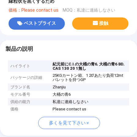
縁粒状を黒くするため
価格：Please contact us
MOQ：私達に連絡しなさい
ベストプライス
接触
製品の説明
,
,
紀元前にC.I.の大桶の青6
大桶の青6 BD
ハイライト
CAS 130 20 1無し
25KGカートン箱、1 20'あたり負荷12mt
パッケージの詳細
パレットを持つGP
ブランド名
Zhanjiu
モデル番号
大桶の青6
供給の能力
私達に連絡しなさい
価格
Please contact us
多くを見て下さい