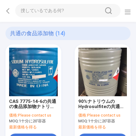
共通の食品添加物
(14)
CAS 7775-14-6の共通
90%ナトリウムの
の食品添加物ナトリウ
Hydrosulfiteの共通の
ムのDithioniteの粉
食品添加物CAS 7775-
価格:
Please contact us
価格:
Please contact us
14-6
MOQ:
1十分に20'容器
MOQ:
1十分に20'容器
最新価格を得る
最新価格を得る