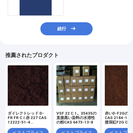
6428-58-6
続行
推薦されたプロダクト
ダイレクトレッド D-
VSF 22 C.1。35435の
赤いD-F2Gの
FR FR C.I.赤 227 CAS
直接黒い染料の水溶性
CAS 2184-11
12222-51-4
の粉CAS 6473-13-8
接深紅F2G C.I. 
C60H46N16O22S6.6Na
224
ベストプライス
ベストプライス
ベストプラ