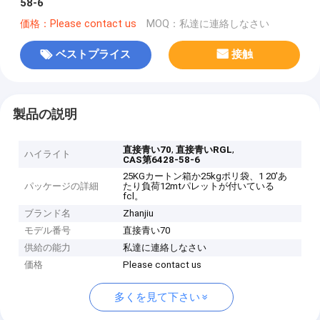
58-6
価格：Please contact us
MOQ：私達に連絡しなさい
ベストプライス
接触
製品の説明
,
,
直接青い70
直接青いRGL
ハイライト
CAS第6428-58-6
25KGカートン箱か25kgポリ袋、1 20'あ
パッケージの詳細
たり負荷12mtパレットが付いている
fcl。
ブランド名
Zhanjiu
モデル番号
直接青い70
供給の能力
私達に連絡しなさい
価格
Please contact us
多くを見て下さい