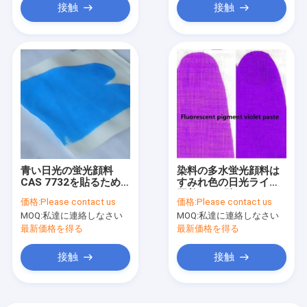
接触
接触
青い日光の蛍光顔料
染料の多水蛍光顔料は
CAS 7732を貼るため
すみれ色の日光ライト
18 5 PH6.5-7.5
固着2-3を貼る
価格:
Please contact us
価格:
Please contact us
MOQ:
私達に連絡しなさい
MOQ:
私達に連絡しなさい
最新価格を得る
最新価格を得る
接触
接触