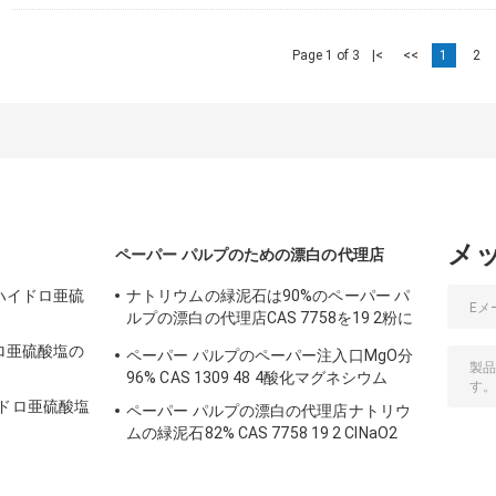
Page 1 of 3
|<
<<
1
2
メ
ペーパー パルプのための漂白の代理店
ムのハイドロ亜硫
ナトリウムの緑泥石は90%のペーパー パ
ルプの漂白の代理店CAS 7758を19 2粉に
する
ドロ亜硫酸塩の
ペーパー パルプのペーパー注入口MgO分
96% CAS 1309 48 4酸化マグネシウム
イドロ亜硫酸塩
ペーパー パルプの漂白の代理店ナトリウ
ムの緑泥石82% CAS 7758 19 2 ClNaO2