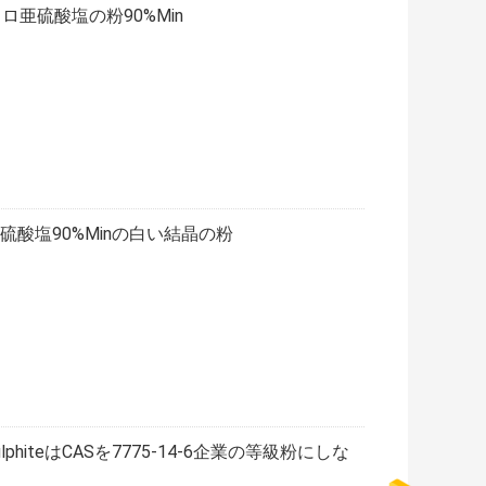
イドロ亜硫酸塩の粉90%Min
亜硫酸塩90%Minの白い結晶の粉
phiteはCASを7775-14-6企業の等級粉にしな