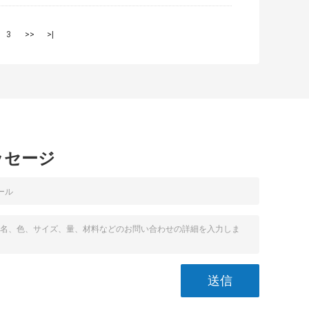
3
>>
>|
ッセージ